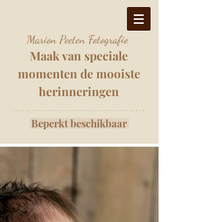
Marion Peeten Fotografie
Maak van speciale
momenten
de mooiste
herinnering
e
n
*****************************************
Beperkt beschikbaar