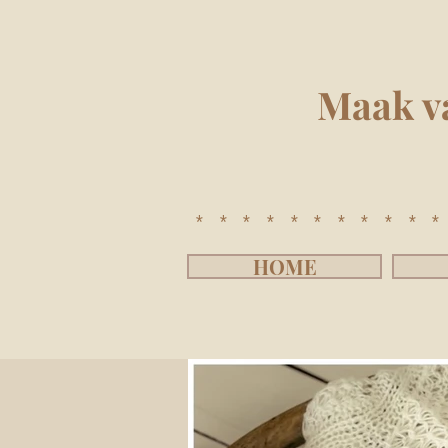
Maak v
**********
HOME