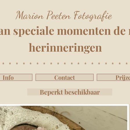
Marion Peeten Fotografie
an speciale momenten
de 
herinnering
e
n
*******************
Info
Contact
Prijz
Beperkt beschikbaar