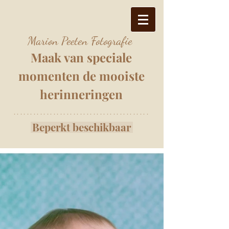
Marion Peeten Fotografie
Maak van speciale
momenten
de mooiste
herinnering
e
n
*****************************************
Beperkt beschikbaar