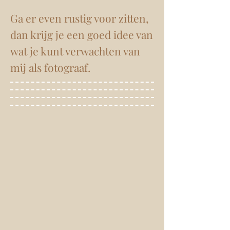
tegen hebben dat ik hun
foto`s deel.
Ga er even rustig voor zitten,
dan krijg je een goed idee van
wat je kunt verwachten van
mij als fotograaf.