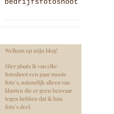
Mini
bedrijfsfotoshoot
Welkom op mijn blog!
Hier plaats ik van elke
fotoshoot een paar mooie
foto`s, natuurlijk alleen van
klanten die er geen bezwaar