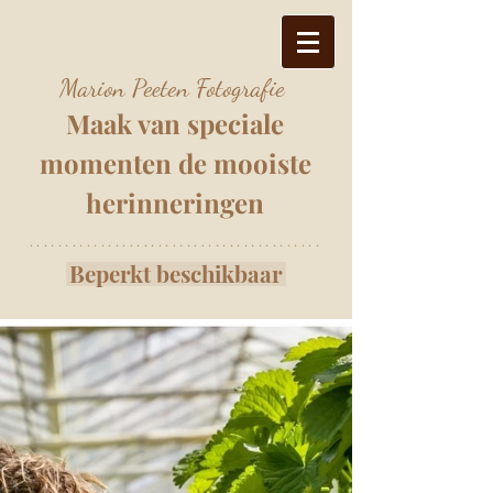
Marion Peeten Fotografie
Maak van speciale
momenten
de mooiste
herinnering
e
n
*****************************************
Beperkt beschikbaar