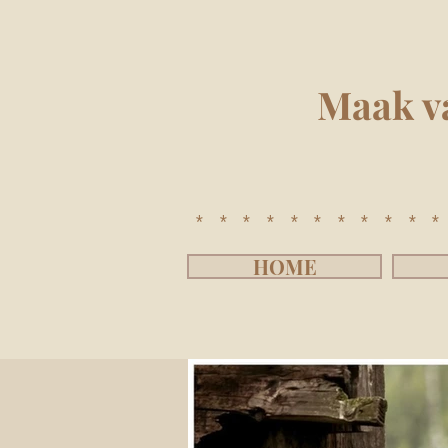
Maak v
**********
HOME