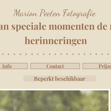
Marion Peeten Fotografie
an speciale momenten
de 
herinnering
e
n
*******************
Info
Contact
Prijz
Beperkt beschikbaar