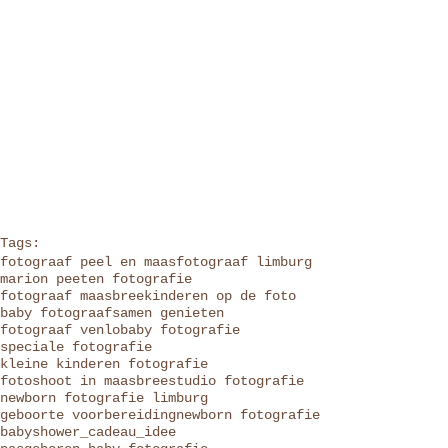
Tags:
fotograaf peel en maas
fotograaf limburg
marion peeten fotografie
fotograaf maasbree
kinderen op de foto
baby fotograaf
samen genieten
fotograaf venlo
baby fotografie
speciale fotografie
kleine kinderen fotografie
fotoshoot in maasbree
studio fotografie
newborn fotografie limburg
geboorte voorbereiding
newborn fotografie
babyshower_cadeau_idee