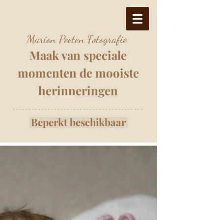
Marion Peeten Fotografie
Maak van speciale
momenten
de mooiste
herinnering
e
n
*****************************************
Beperkt beschikbaar