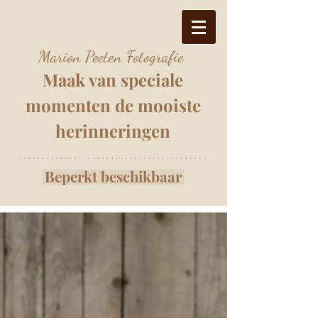
Marion Peeten Fotografie
Maak van speciale
momenten
de mooiste
herinnering
e
n
*****************************************
Beperkt beschikbaar