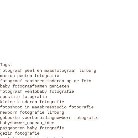
Tags:
fotograaf peel en maas
fotograaf limburg
marion peeten fotografie
fotograaf maasbree
kinderen op de foto
baby fotograaf
samen genieten
fotograaf venlo
baby fotografie
speciale fotografie
kleine kinderen fotografie
fotoshoot in maasbree
studio fotografie
newborn fotografie limburg
geboorte voorbereiding
newborn fotografie
babyshower_cadeau_idee
pasgeboren baby fotografie
gezin fotografie