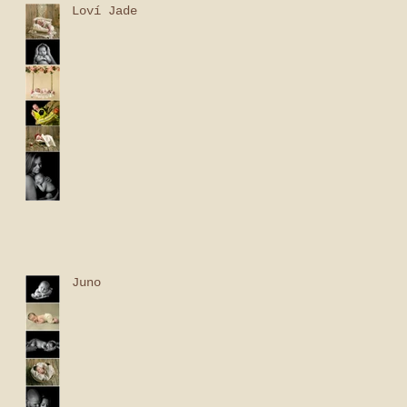
Loví Jade
Juno