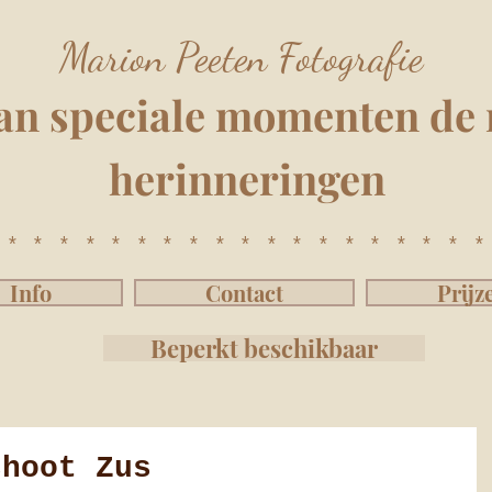
Marion Peeten Fotografie
an speciale momenten
de 
herinnering
e
n
*******************
Info
Contact
Prijz
Beperkt beschikbaar
shoot Zus