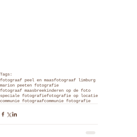
Tags:
fotograaf peel en maas
fotograaf limburg
marion peeten fotografie
fotograaf maasbree
kinderen op de foto
speciale fotografie
fotografie op locatie
communie fotograaf
communie fotografie