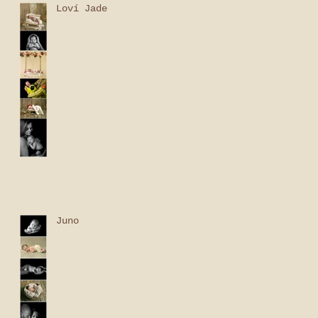
Loví Jade
Juno