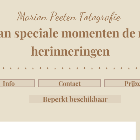
Marion Peeten Fotografie
an speciale momenten
de 
herinnering
e
n
*******************
Info
Contact
Prijz
Beperkt beschikbaar