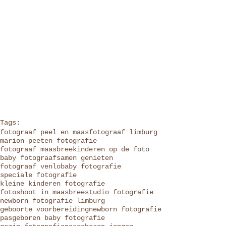
Tags:
fotograaf peel en maas
fotograaf limburg
marion peeten fotografie
fotograaf maasbree
kinderen op de foto
baby fotograaf
samen genieten
fotograaf venlo
baby fotografie
speciale fotografie
kleine kinderen fotografie
fotoshoot in maasbree
studio fotografie
newborn fotografie limburg
geboorte voorbereiding
newborn fotografie
pasgeboren baby fotografie