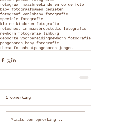
fotograaf maasbree
kinderen op de foto
baby fotograaf
samen genieten
fotograaf venlo
baby fotografie
speciale fotografie
kleine kinderen fotografie
fotoshoot in maasbree
studio fotografie
newborn fotografie limburg
geboorte voorbereiding
newborn fotografie
pasgeboren baby fotografie
thema fotoshoot
pasgeboren jongen
1 opmerking
Plaats een opmerking...