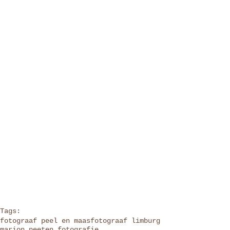
Tags:
fotograaf peel en maas
fotograaf limburg
marion peeten fotografie