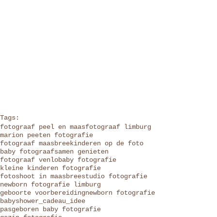
Tags:
fotograaf peel en maas
fotograaf limburg
marion peeten fotografie
fotograaf maasbree
kinderen op de foto
baby fotograaf
samen genieten
fotograaf venlo
baby fotografie
kleine kinderen fotografie
fotoshoot in maasbree
studio fotografie
newborn fotografie limburg
geboorte voorbereiding
newborn fotografie
babyshower_cadeau_idee
pasgeboren baby fotografie