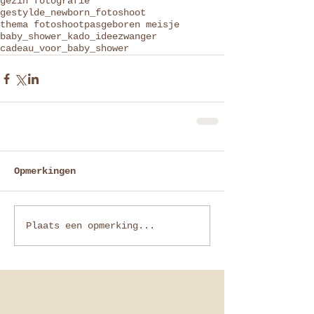
gezin fotografie
gestylde_newborn_fotoshoot
thema fotoshoot
pasgeboren meisje
baby_shower_kado_idee
zwanger
cadeau_voor_baby_shower
Opmerkingen
Plaats een opmerking...