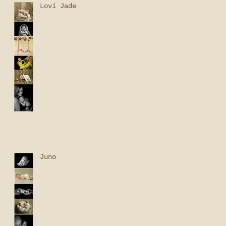
Loví Jade
Juno