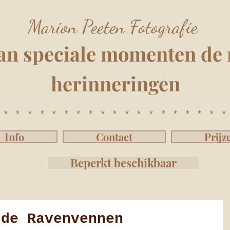
Marion Peeten Fotografie
an speciale momenten
de 
herinnering
e
n
*******************
Info
Contact
Prijz
Beperkt beschikbaar
 de Ravenvennen