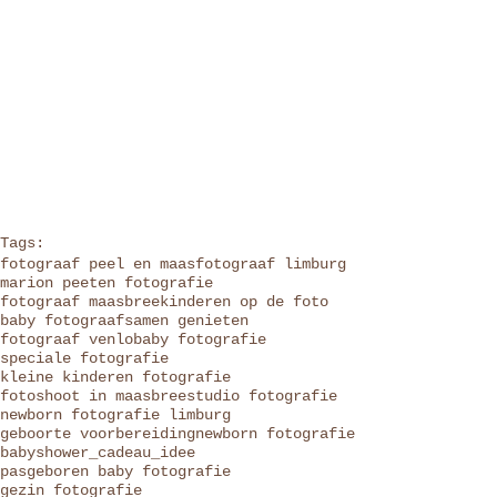
Tags:
fotograaf peel en maas
fotograaf limburg
marion peeten fotografie
fotograaf maasbree
kinderen op de foto
baby fotograaf
samen genieten
fotograaf venlo
baby fotografie
speciale fotografie
kleine kinderen fotografie
fotoshoot in maasbree
studio fotografie
newborn fotografie limburg
geboorte voorbereiding
newborn fotografie
babyshower_cadeau_idee
pasgeboren baby fotografie
gezin fotografie