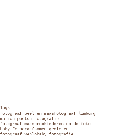
Tags:
fotograaf peel en maas
fotograaf limburg
marion peeten fotografie
fotograaf maasbree
kinderen op de foto
baby fotograaf
samen genieten
fotograaf venlo
baby fotografie