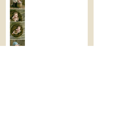
Archief
december 2025
(2)
2 posts
februari 2025
(1)
1 post
januari 2025
(2)
2 posts
oktober 2024
(2)
2 posts
mei 2024
(2)
2 posts